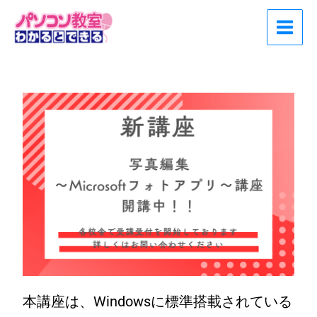
内
Main
容
Menu
を
ス
キ
ッ
プ
本講座は、Windowsに標準搭載されている