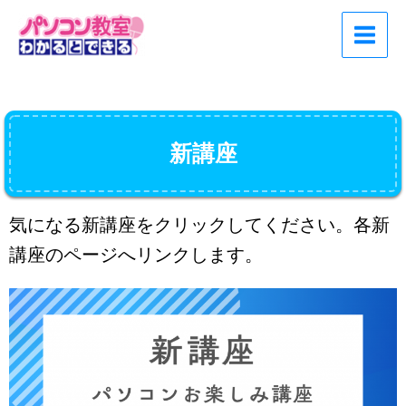
内
Main
容
Menu
を
ス
キ
ッ
プ
新講座
気になる新講座をクリックしてください。各新
講座のページへリンクします。