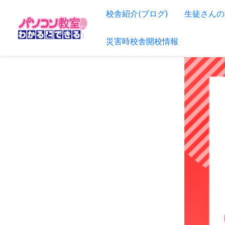
内
校舎紹介(ブログ)
生徒さんの
容
を
災害時校舎開校情報
ス
キ
ッ
プ