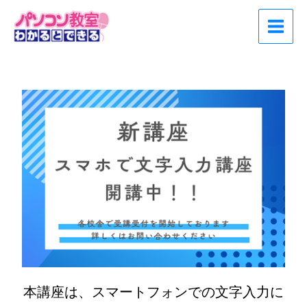
内
Main
容
Menu
を
ス
キ
ッ
プ
本講座は、スマートフォンでの文字入力に