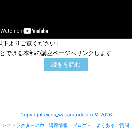
以下よりご覧ください↓
とできる本部の講座ページへリンクします
続きを読む
Copyright eicos_wakarutodekiru © 2026
インストラクターの声
講座情報
ブログ＋
よくあるご質問