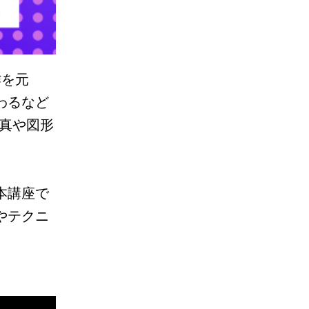
作を元
わるなど
真や図形
本講座で
やテクニ