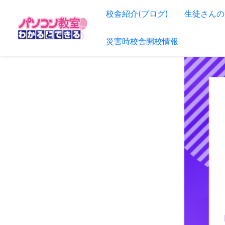
内
校舎紹介(ブログ)
生徒さんの
容
を
災害時校舎開校情報
ス
キ
ッ
プ