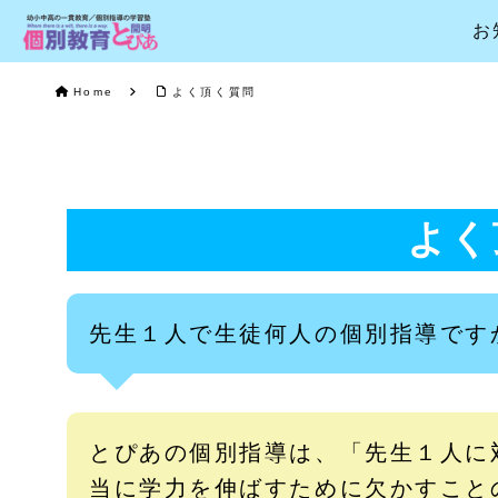
お
Home
よく頂く質問
よく
先生１人で生徒何人の個別指導です
とぴあの個別指導は、「先生１人に
当に学力を伸ばすために欠かすこと