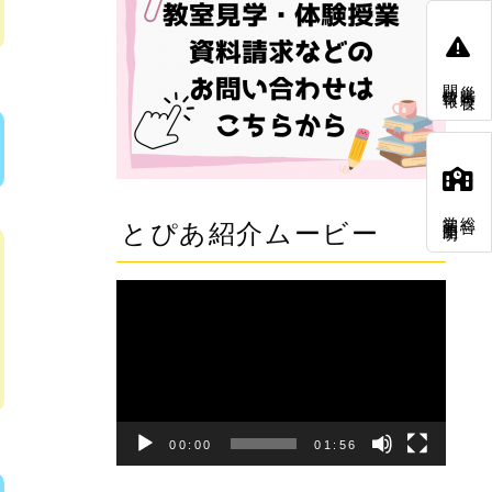
開校情報
災害時校舎
学習塾開明
総合
とぴあ紹介ムービー
動
画
プ
レ
ー
00:00
01:56
ヤ
ー