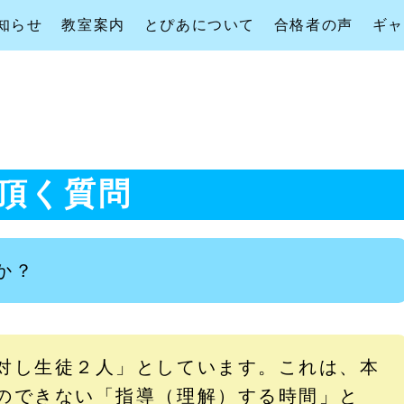
知らせ
教室案内
とぴあについて
合格者の声
ギ
頂く質問
か？
対し生徒２人」としています。これは、本
のできない「指導（理解）する時間」と