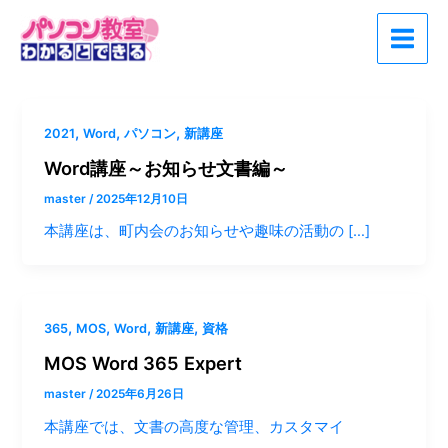
内
Main
容
Menu
を
ス
キ
ッ
,
,
,
2021
Word
パソコン
新講座
プ
Word講座～お知らせ文書編～
master
/
2025年12月10日
本講座は、町内会のお知らせや趣味の活動の […]
,
,
,
,
365
MOS
Word
新講座
資格
MOS Word 365 Expert
master
/
2025年6月26日
本講座では、文書の高度な管理、カスタマイ